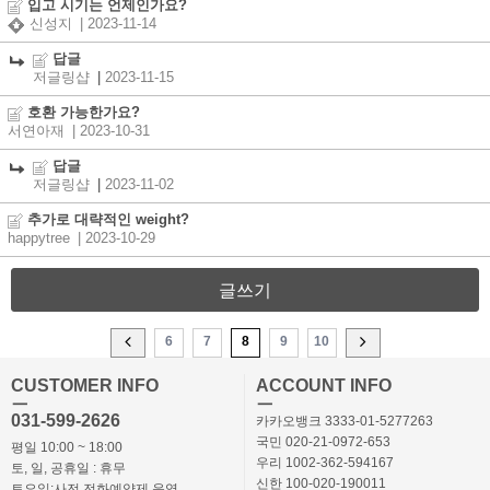
입고 시기는 언제인가요?
신성지
| 2023-11-14
답글
저글링샵
|
2023-11-15
호환 가능한가요?
서연아재
| 2023-10-31
답글
저글링샵
|
2023-11-02
추가로 대략적인 weight?
happytree
| 2023-10-29
글쓰기
6
7
8
9
10
CUSTOMER INFO
ACCOUNT INFO
ㅡ
ㅡ
031-599-2626
카카오뱅크 3333-01-5277263
국민 020-21-0972-653
평일 10:00 ~ 18:00
우리 1002-362-594167
토, 일, 공휴일 : 휴무
신한 100-020-190011
토요일:사전 전화예약제 운영