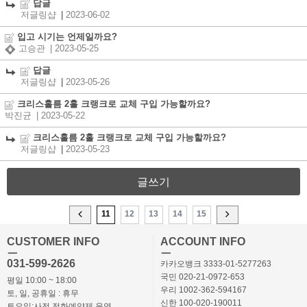
답글
저글링샵
|
2023-06-02
입고 시기는 언제일까요?
고승관
| 2023-05-25
답글
저글링샵
|
2023-05-26
크리스홀름 2홀 크랭크로 교체 구입 가능할까요?
박진균
| 2023-05-22
크리스홀름 2홀 크랭크로 교체 구입 가능할까요?
저글링샵
|
2023-05-23
글쓰기
11
12
13
14
15
CUSTOMER INFO
ACCOUNT INFO
ㅡ
ㅡ
031-599-2626
카카오뱅크 3333-01-5277263
국민 020-21-0972-653
평일 10:00 ~ 18:00
우리 1002-362-594167
토, 일, 공휴일 : 휴무
신한 100-020-190011
토요일:사전 전화예약제 운영