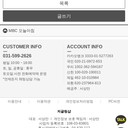
목록
글쓰기
MBC 오늘아침
CUSTOMER INFO
ACCOUNT INFO
ㅡ
ㅡ
031-599-2626
카카오뱅크 3333-01-5277263
국민 020-21-0972-653
평일 10:00 ~ 18:00
우리 1002-362-594167
토, 일, 공휴일 : 휴무
신한 100-020-190011
토요일:사전 전화예약제 운영
제일 462-10-010984
*언제든지 채팅상담 가능
외환 620-237964-813
예금주 : 서상만
이용안내
이용약관
개인정보처리방침
PC버전
저글링샵
대표 : 서상만 ㅣ 개인정보 보호 책임자 : 서상만
사업자 등록번호 : 108-03-83801