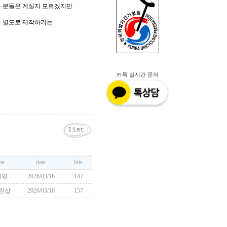
는 분들은 계실지 모르겠지만
서 별도로 제작하기는
카톡 실시간 문의
me
date
hits
기영
2026/03/16
147
링샵
2026/03/16
157