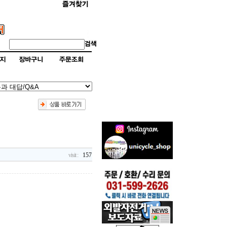
visit :
157