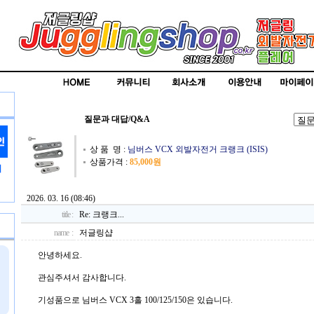
질문과 대답/Q&A
상 품 명 :
님버스 VCX 외발자전거 크랭크 (ISIS)
상품가격 :
85,000원
2026. 03. 16 (08:46)
title :
Re: 크랭크...
name :
저글링샵
안녕하세요.
관심주셔서 감사합니다.
기성품으로 님버스 VCX 3홀 100/125/150은 있습니다.