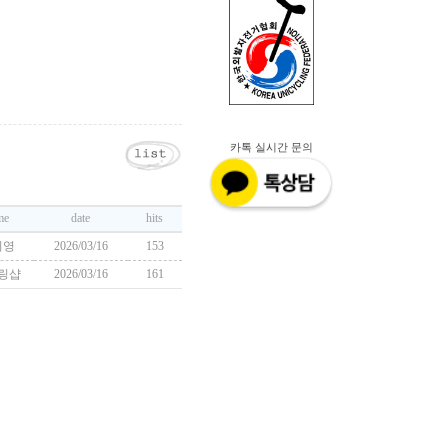
카톡 실시간 문의
me
date
hits
기영
2026/03/16
153
링샵
2026/03/16
161