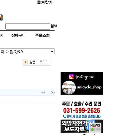
visit :
153