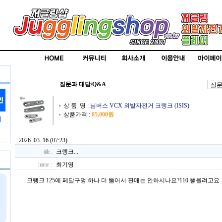
질문과 대답/Q&A
상 품 명 :
님버스 VCX 외발자전거 크랭크 (ISIS)
상품가격 :
85,000원
2026. 03. 16 (07:23)
title :
크랭크...
name :
최기영
크랭크 125에 페달구멍 하나 더 뚫어서 판매는 안하시나요?110 뚷을려고요