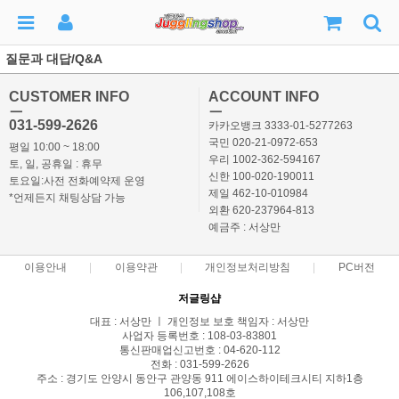
질문과 대답/Q&A
CUSTOMER INFO
ACCOUNT INFO
ㅡ
ㅡ
031-599-2626
카카오뱅크 3333-01-5277263
국민 020-21-0972-653
평일 10:00 ~ 18:00
우리 1002-362-594167
토, 일, 공휴일 : 휴무
신한 100-020-190011
토요일:사전 전화예약제 운영
제일 462-10-010984
*언제든지 채팅상담 가능
외환 620-237964-813
예금주 : 서상만
이용안내
이용약관
개인정보처리방침
PC버전
저글링샵
대표 : 서상만 ㅣ 개인정보 보호 책임자 : 서상만
사업자 등록번호 : 108-03-83801
통신판매업신고번호 : 04-620-112
전화 : 031-599-2626
주소 : 경기도 안양시 동안구 관양동 911 에이스하이테크시티 지하1층
106,107,108호