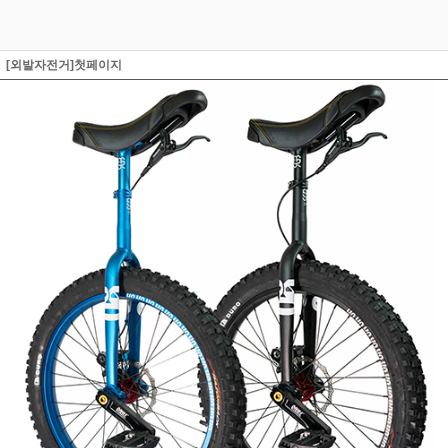
[외발자전거]첫페이지