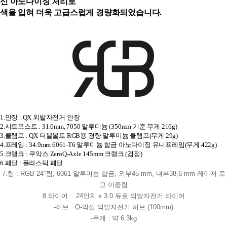
신 아노다이징 처리로
색을 입혀 더욱 고급스럽게
경량화되었습니다.
1.안장 : QX 외발자전거 안장
2.시트포스트 : 31.6mm, 7050 알루미늄 (350mm 기준 무게 216g)
3.클램프 : QX 더블볼트 RGB용 경량 알루미늄 클램프(무게 29g)
4.프레임 : 34.9mm 6061-T6 알루미늄 합금 아노다이징
유니프레임(무게 422g)
5.크랭크 : 쿠악스 ZeroQ-Axle 145mm 크랭크 (검정)
6.페달 : 플라스틱 페달
7.림 : RGB 24"림, 6061 알루미늄 합금, 외부45 mm, 내부38,6 mm 레이저 로
고 이중림
8.타이어 : 24인치 x 3.0 듀로 외발자전거 타이어
-허브 : Q-악셀 외발자전거 허브 (100mm)
-무게 : 약 6.3kg