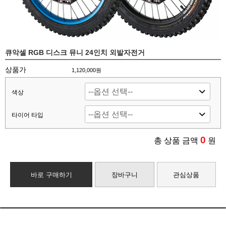
큐악셀 RGB 디스크 뮤니 24인치 외발자전거
상품가
1,120,000원
색상
타이어 타입
0
총 상품 금액
원
바로 구매하기
장바구니
관심상품