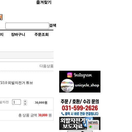
다음상품
2.5/3.0 외발자전거 튜브
 외발자전
30,000
원
총 상품 금액
30,000
원