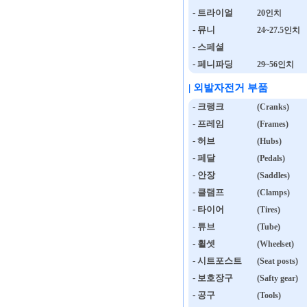
- 트라이얼
20인치
- 뮤니
24~27.5인치
- 스페셜
- 페니파딩
29~56인치
| 외발자전거 부품
- 크랭크
(Cranks)
- 프레임
(Frames)
- 허브
(Hubs)
- 페달
(Pedals)
- 안장
(Saddles)
- 클램프
(Clamps)
- 타이어
(Tires)
- 튜브
(Tube)
- 휠셋
(Wheelset)
- 시트포스트
(Seat posts)
- 보호장구
(Safty gear)
- 공구
(Tools)