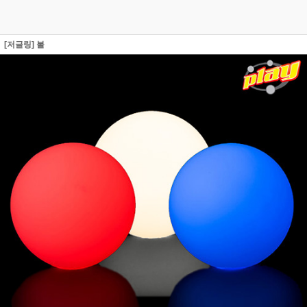
[저글링] 볼