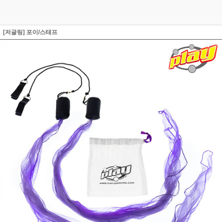
[저글링] 포이/스태프