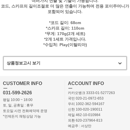
여러가지 연출 및 기술이 가능합니다.
코드, 스카프의 길이조절로 더 많은 연출이 가능하며 전용 포이주머니가
포함되어 있습니다.
*코드 길이: 68cm
*스카프 길이: 110cm
*무게: 170g(2개 세트)
*2개 1세트 가격입니다.
*수입처: Play(이탈리아)
상품정보고시 보기
CUSTOMER INFO
ACCOUNT INFO
ㅡ
ㅡ
031-599-2626
카카오뱅크 3333-01-5277263
국민 020-21-0972-653
평일 10:00 ~ 18:00
우리 1002-362-594167
토, 일, 공휴일 : 휴무
신한 100-020-190011
토요일:사전 전화예약제 운영
제일 462-10-010984
*언제든지 채팅상담 가능
외환 620-237964-813
예금주 : 서상만