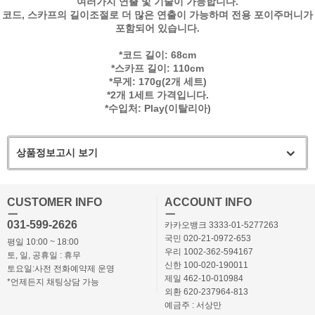
여러가지 연출 및 기술이 가능합니다.
코드, 스카프의 길이조절로 더 많은 연출이 가능하며 전용 포이주머니가
포함되어 있습니다.
*코드 길이: 68cm
*스카프 길이: 110cm
*무게: 170g(2개 세트)
*2개 1세트 가격입니다.
*수입처: Play(이탈리아)
상품정보고시 보기
CUSTOMER INFO
ACCOUNT INFO
ㅡ
ㅡ
031-599-2626
카카오뱅크 3333-01-5277263
국민 020-21-0972-653
평일 10:00 ~ 18:00
우리 1002-362-594167
토, 일, 공휴일 : 휴무
신한 100-020-190011
토요일:사전 전화예약제 운영
제일 462-10-010984
*언제든지 채팅상담 가능
외환 620-237964-813
예금주 : 서상만