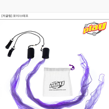
[저글링] 포이/스태프