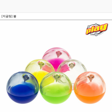
[저글링] 볼