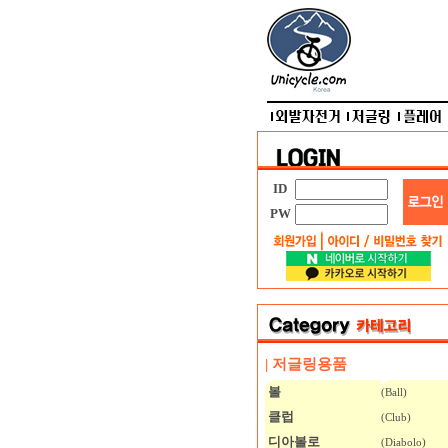
ID
PW
| 저글링용품
볼
(Ball)
클럽
(Club)
디아볼로
(Diabolo)