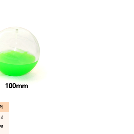
 게
0g
0g