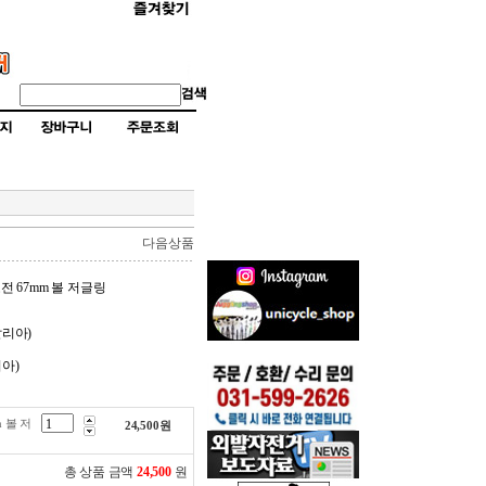
다음상품
로전 67mm 볼 저글링
탈리아)
리아)
m 볼 저
24,500
원
총 상품 금액
24,500
원