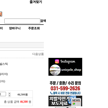
다음상품
 데빌스틱
이탈리아)
리아)
46,500
원
총 상품 금액
46,500
원