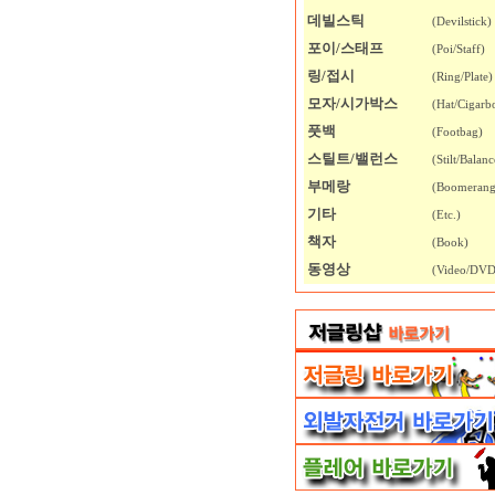
데빌스틱
(Devilstick)
포이/스태프
(Poi/Staff)
링/접시
(Ring/Plate)
모자/시가박스
(Hat/Cigarb
풋백
(Footbag)
스틸트/밸런스
(Stilt/Balanc
부메랑
(Boomerang
기타
(Etc.)
책자
(Book)
동영상
(Video/DVD