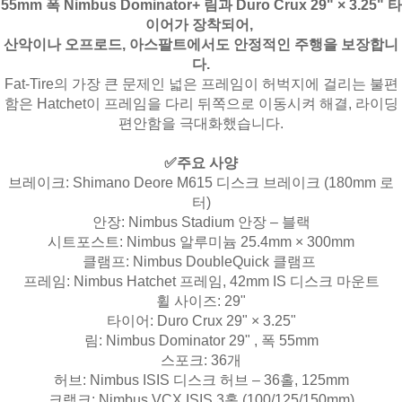
55mm 폭 Nimbus Dominator+ 림
과
Duro Crux 29" × 3.25" 타
이어
가 장착되어,
산악이나 오프로드, 아스팔트에서도 안정적인 주행을 보장합니
다.
Fat-Tire의 가장 큰 문제인 넓은 프레임이 허벅지에 걸리는 불편
함은 Hatchet이 프레임을 다리 뒤쪽으로 이동시켜 해결, 라이딩
편안함을 극대화했습니다.
✅주요 사양
브레이크: Shimano Deore M615 디스크 브레이크 (180mm 로
터)
안장: Nimbus Stadium 안장 – 블랙
시트포스트: Nimbus 알루미늄 25.4mm × 300mm
클램프: Nimbus DoubleQuick 클램프
프레임: Nimbus Hatchet 프레임, 42mm IS 디스크 마운트
휠 사이즈: 29"
타이어: Duro Crux 29" × 3.25"
림: Nimbus Dominator 29" , 폭 55mm
스포크: 36개
허브: Nimbus ISIS 디스크 허브 – 36홀, 125mm
크랭크: Nimbus VCX ISIS 3홀 (100/125/150mm)