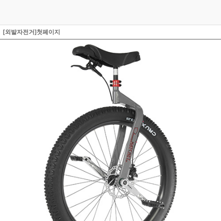
[외발자전거]첫페이지