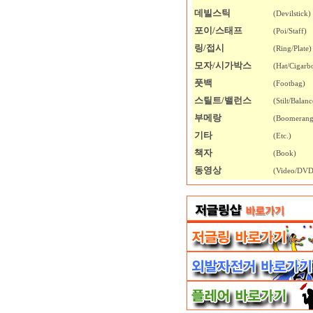
데빌스틱
(Devilstick)
포이/스태프
(Poi/Staff)
링/접시
(Ring/Plate)
모자/시가박스
(Hat/Cigarb
풋백
(Footbag)
스틸트/밸런스
(Stilt/Balanc
부메랑
(Boomerang
기타
(Etc.)
책자
(Book)
동영상
(Video/DVD