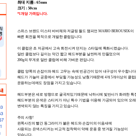
최대 지름 : 65mm
크기 : 50cm
*1개당 가격입니다.
스위스 브랜드 미스터 바바체와 저글링 월드 챔피언 MARIO BEROUSEK이
빠른 회전을 목적으로 개발한 클럽입니다.
이 클럽은 초 저공에서 고속 회전시켜 던지는 스타일에 특화시켰습니다.
일반 클럽보다 길이는 약간 짧고 헤드부분을 날씬하게 만들었으며
200g의 무게로 일반 클럽에 비해 가벼운 편입니다.
클럽 양쪽의 손잡이와 헤드 고무는 속에 빈공간이 있어 내구성이 우수합니다
헤드가 가늘어 공중에서 부딪힐 가능성도 낮췄기때문에 4개 5개이상의 클럽
운용하는데에도 장점을 가지고 있습니다.
헤드부분은 세로 방향으로 굴곡져있기때문에 낙하시에 빛반사가 화려한 특징
헤드부분의 은색은 스티커가 아닌 특수 기법을 이용해 가공되어 있으며 오
변색되지 않는 특징을 가지고 있습니다.
주의 사항!
왼쪽사진의 빨간 동그라미가 붙은 헤드와 손잡이의 이음새에
사용되는 은색스티커는 비교적 접착력이 약해 운용 중 벗겨질 가능성이
있습니다.