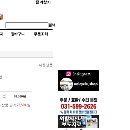
다음상품
럽
78,500
원
 상품 금액
78,500
원
원