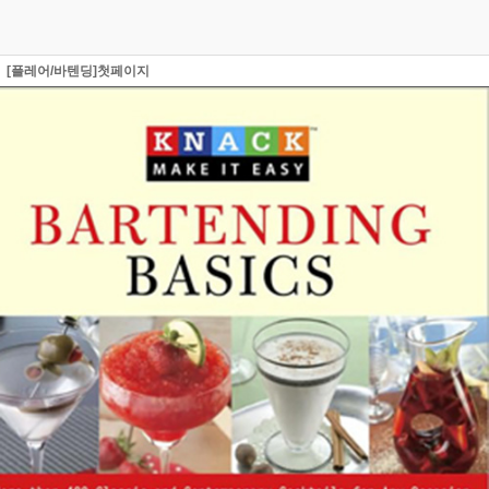
[플레어/바텐딩]첫페이지