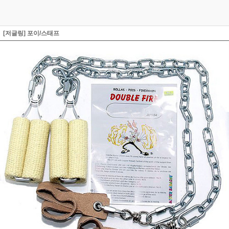
[저글링] 포이/스태프