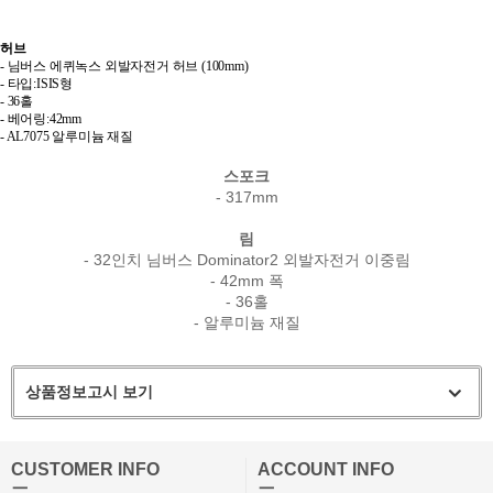
허브
- 님버스 에퀴녹스 외발자전거 허브 (100mm)
- 타입:ISIS형
- 36홀
- 베어링:42mm
- AL7075 알루미늄 재질
스포크
- 317mm
림
- 32인치 님버스 Dominator2 외발자전거 이중림
- 42mm 폭
- 36홀
- 알루미늄 재질
상품정보고시 보기
CUSTOMER INFO
ACCOUNT INFO
ㅡ
ㅡ