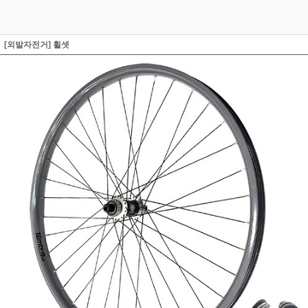
[외발자전거] 휠셋