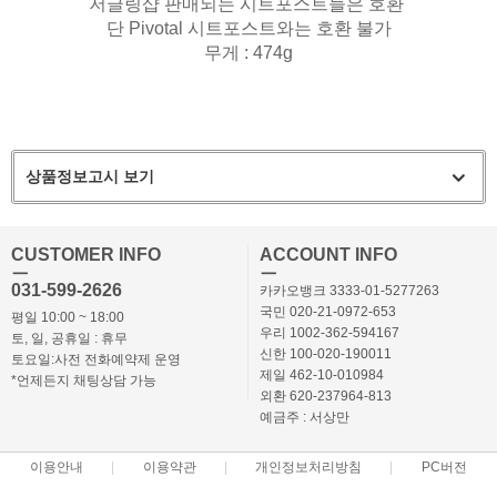
저글링샵 판매되는 시트포스트들은 호환
단 Pivotal 시트포스트와는 호환 불가
무게 : 474g
상품정보고시 보기
CUSTOMER INFO
ACCOUNT INFO
ㅡ
ㅡ
031-599-2626
카카오뱅크 3333-01-5277263
국민 020-21-0972-653
평일 10:00 ~ 18:00
우리 1002-362-594167
토, 일, 공휴일 : 휴무
신한 100-020-190011
토요일:사전 전화예약제 운영
제일 462-10-010984
*언제든지 채팅상담 가능
외환 620-237964-813
예금주 : 서상만
이용안내
이용약관
개인정보처리방침
PC버전