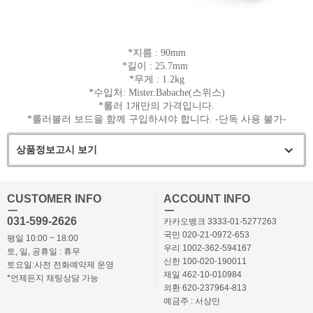
*지름 : 90mm
*길이 : 25.7mm
*무게 : 1.2kg
*수입처: Mister.Babache(스위스)
*롤러 1개만의 가격입니다.
*롤러볼러 보드을 함께 구입하셔야 합니다. -단독 사용 불가-
상품정보고시 보기
CUSTOMER INFO
ACCOUNT INFO
ㅡ
ㅡ
031-599-2626
카카오뱅크 3333-01-5277263
국민 020-21-0972-653
평일 10:00 ~ 18:00
우리 1002-362-594167
토, 일, 공휴일 : 휴무
신한 100-020-190011
토요일:사전 전화예약제 운영
제일 462-10-010984
*언제든지 채팅상담 가능
외환 620-237964-813
예금주 : 서상만