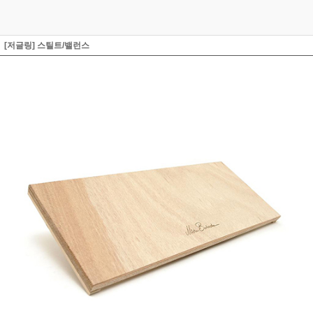
[저글링] 스틸트/밸런스