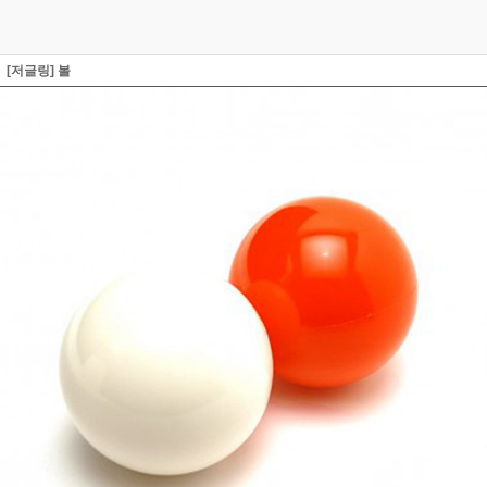
[저글링] 볼