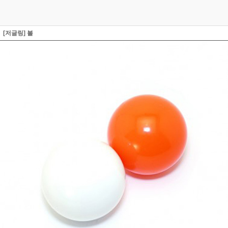
[저글링] 볼