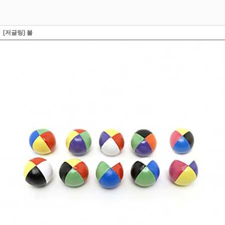
[저글링] 볼