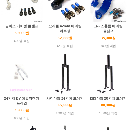
님버스 베어링 클램프
오라클 42mm 베어링
크리스홀름 베어링
하우징
클램프
30,000원
32,000원
35,000원
600원 적립
640원 적립
700원 적립
24인치 BY 외발자전거
사각타입 24인치 프레임
ISIS타입 20인치 프레임
프레임
65,000원
80,000원
40,000원
1,300원 적립
1,600원 적립
800원 적립