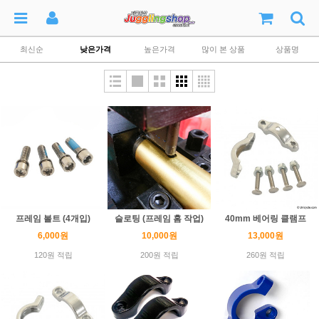
최신순
낮은가격
높은가격
많이 본 상품
상품명
프레임 볼트 (4개입)
슬로팅 (프레임 홈 작업)
40mm 베어링 클램프
6,000원
10,000원
13,000원
120원 적립
200원 적립
260원 적립